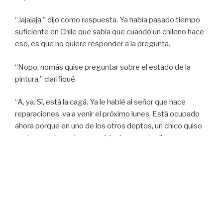
“Jajajaja,” dijo como respuesta. Ya había pasado tiempo
suficiente en Chile que sabía que cuando un chileno hace
eso, es que no quiere responder a la pregunta.
“Nopo, nomás quise preguntar sobre el estado de la
pintura,” clarifiqué.
“A, ya. Sí, está la cagá. Ya le hablé al señor que hace
reparaciones, va a venir el próximo lunes. Está ocupado
ahora porque en uno de los otros deptos, un chico quiso
cocinar una berenjena y asó toda su cocina.”
“Cocinando una berenjena?”
“Eso dijeron. Quizás era una berenjena mexicana.”
***