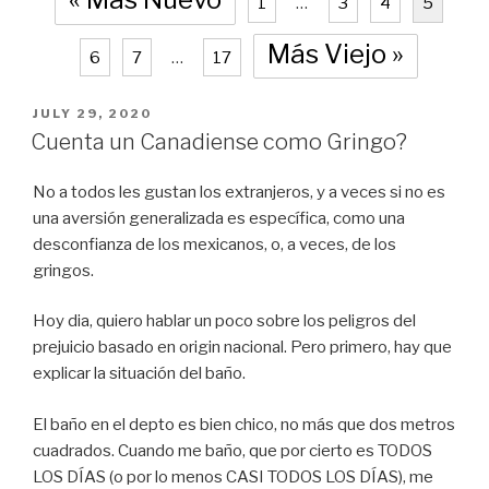
1
…
3
4
5
Más Viejo »
6
7
…
17
POSTED
JULY 29, 2020
ON
Cuenta un Canadiense como Gringo?
No a todos les gustan los extranjeros, y a veces si no es
una aversión generalizada es específica, como una
desconfianza de los mexicanos, o, a veces, de los
gringos.
Hoy dia, quiero hablar un poco sobre los peligros del
prejuicio basado en origin nacional. Pero primero, hay que
explicar la situación del baño.
El baño en el depto es bien chico, no más que dos metros
cuadrados. Cuando me baño, que por cierto es TODOS
LOS DÍAS (o por lo menos CASI TODOS LOS DÍAS), me